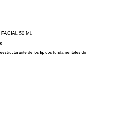
FACIAL 50 ML
 €
l reestructurante de los lípidos fundamentales de