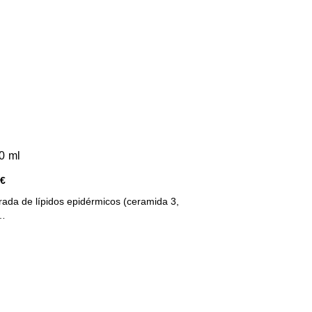
0 ml
 €
rada de lípidos epidérmicos (ceramida 3,
 …