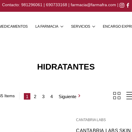
Contacto:
981296061
|
690733168
|
farmacia@farmafra.com
|
Buscar
MEDICAMENTOS
LA FARMACIA
SERVICIOS
ENCARGO EXPR
HIDRATANTES
45 Items
1
2
3
4
Siguiente
CANTABRIA LABS
CANTABRIA LABS SKIN 