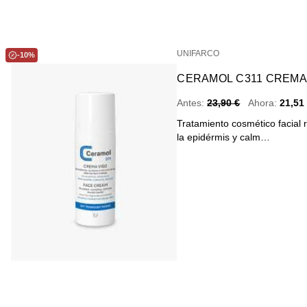
UNIFARCO
-10%
CERAMOL C311 CREMA 
Antes:
23,90 €
Ahora:
21,51
​​​Tratamiento cosmético facia
la epidé​rmis y calm…