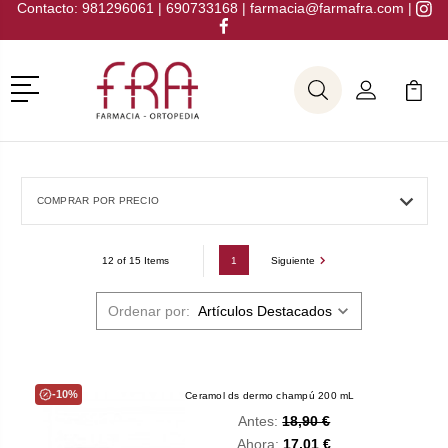
Contacto:
981296061
|
690733168
|
farmacia@farmafra.com
|
Menú
Buscar
Mi Cuenta
Mi Ca
Buscar
COMPRAR POR PRECIO
1
Siguiente
12 of 15 Items
Ordenar por:
-10%
Ceramol ds dermo champú 200 mL
Antes:
18,90 €
Ahora:
17,01 €