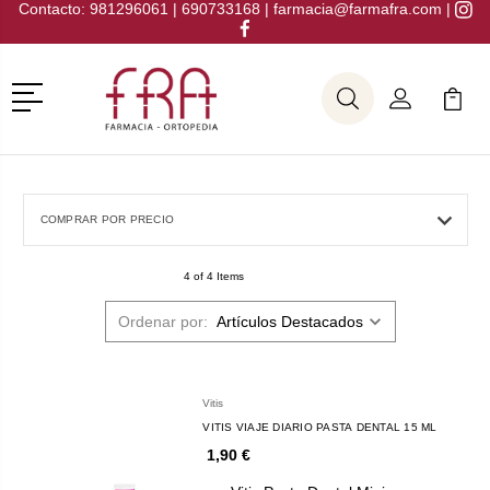
Contacto:
981296061
|
690733168
|
farmacia@farmafra.com
|
Menú
Buscar
Mi Cuenta
Mi Ca
Buscar
COMPRAR POR PRECIO
4 of 4 Items
Ordenar por:
Vitis
VITIS VIAJE DIARIO PASTA DENTAL 15 ML
1,90 €