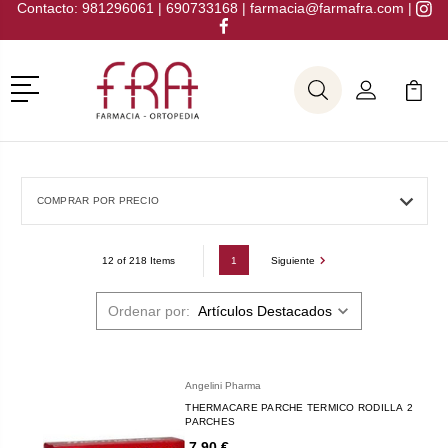
Contacto:
981296061
|
690733168
|
farmacia@farmafra.com
|
Menú
Buscar
Mi Cuenta
Mi Ca
Buscar
COMPRAR POR PRECIO
1
Siguiente
12 of 218 Items
Ordenar por:
Angelini Pharma
THERMACARE PARCHE TERMICO RODILLA 2
PARCHES
7,90 €