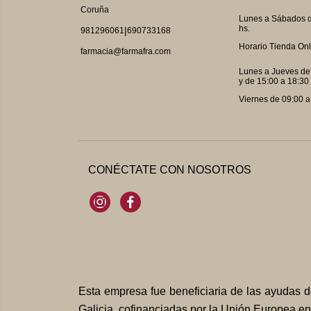
Coruña
Lunes a Sábados d
hs.
|
981296061
690733168
Horario Tienda Onl
farmacia@farmafra.com
Lunes a Jueves de
y de 15:00 a 18:30 
Viernes de 09:00 a
CONÉCTATE CON NOSOTROS
Instagram
Facebook
Esta empresa fue beneficiaria de las ayudas
Galicia, cofinanciadas por la Unión Europea 