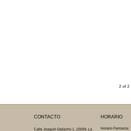
2 of 2
CONTACTO
HORARIO
Horario Farmacia:
Calle Joaquín Galiacho 1, 15009, La