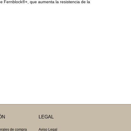
de Fernblock®+, que aumenta la resistencia de la
ÓN
LEGAL
erales de compra
Aviso Legal