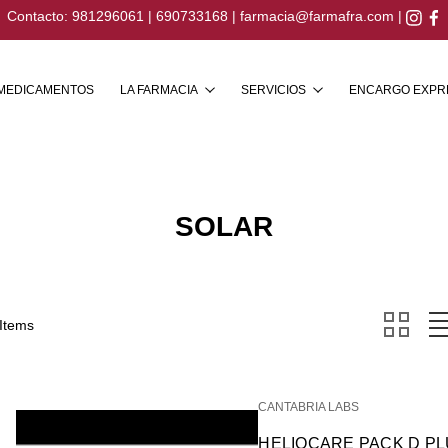
Contacto:
981296061
|
690733168
|
farmacia@farmafra.com
|
Buscar
MEDICAMENTOS
LA FARMACIA
SERVICIOS
ENCARGO EXPR
SOLAR
 Items
CANTABRIA LABS