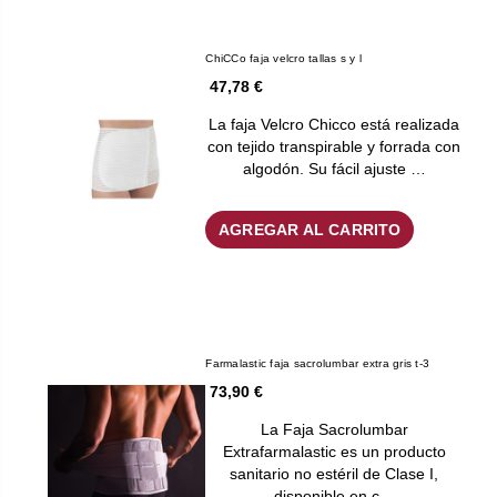
ChiCCo faja velcro tallas s y l
47,78 €
La faja Velcro Chicco está realizada
con tejido transpirable y forrada con
algodón. Su fácil ajuste …
AGREGAR AL CARRITO
Farmalastic faja sacrolumbar extra gris t-3
73,90 €
La Faja Sacrolumbar
Extrafarmalastic es un producto
sanitario no estéril de Clase I,
disponible en c…