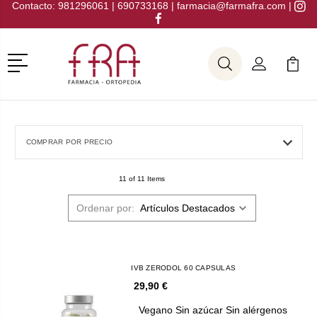
Contacto:
981296061
|
690733168
|
farmacia@farmafra.com
|
Menú
Buscar
Mi Cuenta
Mi Ca
Buscar
COMPRAR POR PRECIO
11 of 11 Items
Ordenar por:
IVB ZERODOL 60 CAPSULAS
29,90 €
Vegano Sin azúcar Sin alérgenos