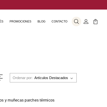
ÉS
PROMOCIONES
BLOG
CONTACTO
Buscar
Mi Cuenta
Mi Carr
Ordenar por:
os y muñecas parches térmicos