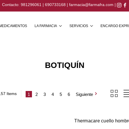
Contacto:
981296061
|
690733168
|
farmacia@farmafra.com
|
Buscar
MEDICAMENTOS
LA FARMACIA
SERVICIOS
ENCARGO EXPR
BOTIQUÍN
157 Items
1
2
3
4
5
6
Siguiente
Thermacare cuello hombr