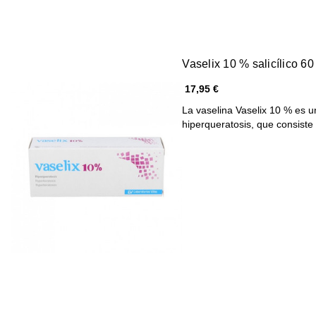
Vaselix 10 % salicílico 6
17,95 €
La vaselina Vaselix 10 % es u
hiperqueratosis, que consist