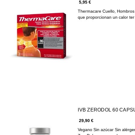
5,95 €
Thermacare Cuello, Hombros 
que proporcionan un calor te
IVB ZERODOL 60 CAPS
29,90 €
Vegano Sin azúcar Sin alérgenos ¿Qué es y qué beneficios tiene ZeroDol?