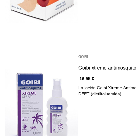
GOIBI
Goibi xtreme antimosquito
16,95 €
La loción Goibi Xtreme Antim
DEET (dietiltoluamida) …