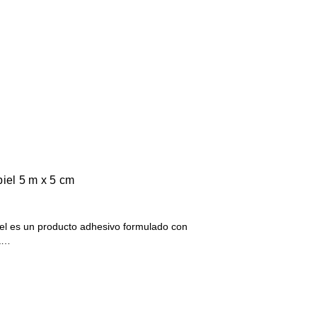
iel 5 m x 5 cm
iel es un producto adhesivo formulado con
na…