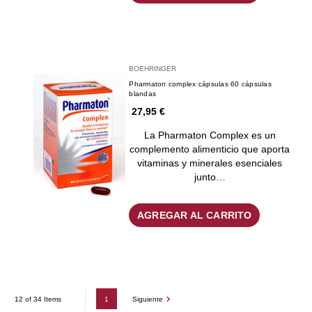
BOEHRINGER
Pharmaton complex cápsulas 60 cápsulas
blandas
27,95 €
La Pharmaton Complex es un
complemento alimenticio que aporta
vitaminas y minerales esenciales
junto…
AGREGAR AL CARRITO
1
Siguiente
12 of 34 Items