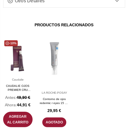
Otros Detalles
PRODUCTOS RELACIONADOS
-10%
Caudalie
CAUDALIE OJOS
PREMIER CRU
LA ROCHE-POSAY
CONTORNO 15 ML
Antes:
49,90 €
Contorno de ojos
redermic r eyes 15 mL
Ahora:
44,91 €
la roche posay
29,95 €
AGREGAR
AL CARRITO
AGOTADO