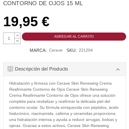
CONTORNO DE OJOS 15 ML
19,95 €
AUMENTAR
CANTIDAD:
DISMINUIR
CANTIDAD:
MARCA:
SKU:
Cerave
221204
Descripción del Producto
Hidratación y firmeza con Cerave Skin Renewing Crema
Reafirmante Contorno de Ojos Cerave Skin Renewing
Crema Reafirmante Contorno de Ojos ofrece una solución
completa para revitalizar y reafirmar la delicada piel del
contorno ocular. Su fórmula enriquecida con péptidos, ácido
hialurónico, niacinamida, cafeína y ceramidas proporciona
una hidratación intensa y ayuda a reducir arrugas, bolsas y
ojeras. Gracias a estos activos, Cerave Skin Renewing