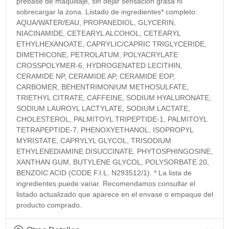
prebase de maquillaje, sin dejar sensación grasa ni
sobrecargar la zona. Listado de ingredientes* completo:
AQUA/WATER/EAU, PROPANEDIOL, GLYCERIN,
NIACINAMIDE, CETEARYL ALCOHOL, CETEARYL
ETHYLHEXANOATE, CAPRYLIC/CAPRIC TRIGLYCERIDE,
DIMETHICONE, PETROLATUM, POLYACRYLATE
CROSSPOLYMER-6, HYDROGENATED LECITHIN,
CERAMIDE NP, CERAMIDE AP, CERAMIDE EOP,
CARBOMER, BEHENTRIMONIUM METHOSULFATE,
TRIETHYL CITRATE, CAFFEINE, SODIUM HYALURONATE,
SODIUM LAUROYL LACTYLATE, SODIUM LACTATE,
CHOLESTEROL, PALMITOYL TRIPEPTIDE-1, PALMITOYL
TETRAPEPTIDE-7, PHENOXYETHANOL, ISOPROPYL
MYRISTATE, CAPRYLYL GLYCOL, TRISODIUM
ETHYLENEDIAMINE DISUCCINATE, PHYTOSPHINGOSINE,
XANTHAN GUM, BUTYLENE GLYCOL, POLYSORBATE 20,
BENZOIC ACID (CODE F.I.L. N293512/1). * La lista de
ingredientes puede variar. Recomendamos consultar el
listado actualizado que aparece en el envase o empaque del
producto comprado.