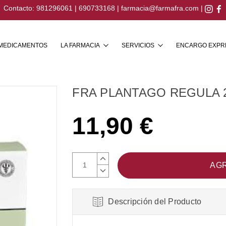
Contacto:
981296061
|
690733168
|
farmacia@farmafra.com
|
Buscar
MEDICAMENTOS
LA FARMACIA
SERVICIOS
ENCARGO EXPR
FRA PLANTAGO REGULA 
11,90 €
AUMENTAR
CANTIDAD:
DISMINUIR
CANTIDAD:
Descripción del Producto