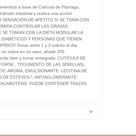
menticio a base de Cutícula de Plantago.
ánsito intestinal y realiza una acción
R LA SENSACIÓN DE APETITO SI SE TOMA CON
COMIDA CONTROLAR LAS GRASAS
 SE TOMAN CON LA DIETA MODULAR LA
DIABÉTICOS Y PERSONAS QUE TIENEN
CO Tomar entre 1 y 3 sobres al día,
e un sobre en un vaso, añadir 200
zclar bien y tomar enseguida. CUTÍCULA DE
FORSK., TEGUMENTO DE LAS SEMILLAS),
CO; AROMA, EMULSIONANTE: LECITINA DE
S DE ESTEVIOL*; ANTIAGLOMERANTE:
BETACAROTENO. PUEDE CONTENER TRAZAS