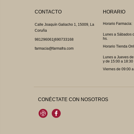
CONTACTO
HORARIO
Horario Farmacia:
Calle Joaquín Galiacho 1, 15009, La
Coruña
Lunes a Sábados d
hs.
|
981296061
690733168
Horario Tienda Onl
farmacia@farmafra.com
Lunes a Jueves de
y de 15:00 a 18:30 
Viernes de 09:00 a
CONÉCTATE CON NOSOTROS
Instagram
Facebook