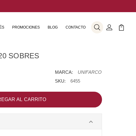
ÉS
PROMOCIONES
BLOG
CONTACTO
Buscar
Mi Cuenta
Mi Carr
20 SOBRES
MARCA:
UNIFARCO
SKU:
6455