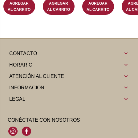
AGREGAR
AGREGAR
AGREGAR
AGR
AL CARRITO
AL CARRITO
AL CARRITO
AL CA
CONTACTO
HORARIO
ATENCIÓN AL CLIENTE
INFORMACIÓN
LEGAL
CONÉCTATE CON NOSOTROS
Instagram
Facebook