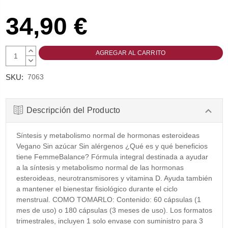
34,90 €
AUMENTAR
CANTIDAD:
DISMINUIR
CANTIDAD:
SKU:
7063
Descripción del Producto
Síntesis y metabolismo normal de hormonas esteroideas
Vegano Sin azúcar Sin alérgenos ¿Qué es y qué beneficios
tiene FemmeBalance? Fórmula integral destinada a ayudar
a la síntesis y metabolismo normal de las hormonas
esteroideas, neurotransmisores y vitamina D. Ayuda también
a mantener el bienestar fisiológico durante el ciclo
menstrual. COMO TOMARLO: Contenido: 60 cápsulas (1
mes de uso) o 180 cápsulas (3 meses de uso). Los formatos
trimestrales, incluyen 1 solo envase con suministro para 3