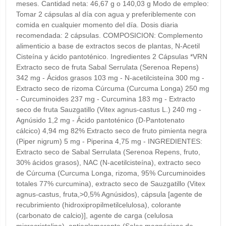
meses. Cantidad neta: 46,67 g o 140,03 g Modo de empleo:
Tomar 2 cápsulas al día con agua y preferiblemente con
comida en cualquier momento del día. Dosis diaria
recomendada: 2 cápsulas. COMPOSICION: Complemento
alimenticio a base de extractos secos de plantas, N-Acetil
Cisteína y ácido pantoténico. Ingredientes 2 Cápsulas *VRN
Extracto seco de fruta Sabal Serrulata (Serenoa Repens)
342 mg - Ácidos grasos 103 mg - N-acetilcisteína 300 mg -
Extracto seco de rizoma Cúrcuma (Curcuma Longa) 250 mg
- Curcuminoides 237 mg - Curcumina 183 mg - Extracto
seco de fruta Sauzgatillo (Vitex agnus-castus L.) 240 mg -
Agnúsido 1,2 mg - Ácido pantoténico (D-Pantotenato
cálcico) 4,94 mg 82% Extracto seco de fruto pimienta negra
(Piper nigrum) 5 mg - Piperina 4,75 mg - INGREDIENTES:
Extracto seco de Sabal Serrulata (Serenoa Repens, fruto,
30% ácidos grasos), NAC (N-acetilcisteína), extracto seco
de Cúrcuma (Curcuma Longa, rizoma, 95% Curcuminoides
totales 77% curcumina), extracto seco de Sauzgatillo (Vitex
agnus-castus, fruta,>0,5% Agnúsidos), cápsula [agente de
recubrimiento (hidroxipropilmetilcelulosa), colorante
(carbonato de calcio)], agente de carga (celulosa
microcristalina), antiaglomerante (Sales magnésicas de