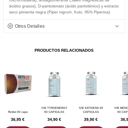
ácidos grasos), D-pantotenato (ácido pantoténico) y extracto
seco pimienta negra (Piper nigrum, fruto, 95% Piperina).
Otros Detalles
PRODUCTOS RELACIONADOS
IVB TYROENERGY
IVB SATISENS 60
IVB MEN
Retilut 60 caps
60 CAPSULAS
CAPSULAS
60 CA
36,95 €
34,90 €
39,90 €
36,