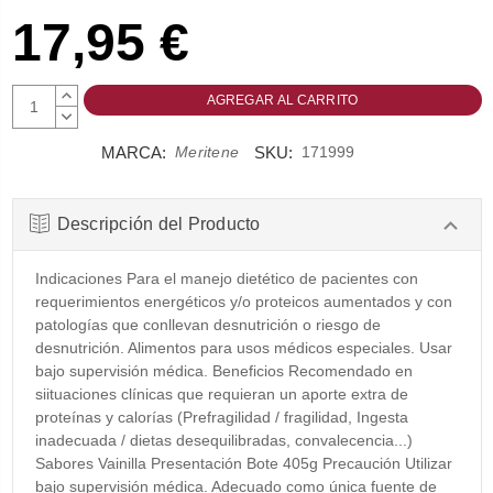
17,95 €
AUMENTAR
CANTIDAD:
DISMINUIR
CANTIDAD:
MARCA:
SKU:
Meritene
171999
Descripción del Producto
Indicaciones Para el manejo dietético de pacientes con
requerimientos energéticos y/o proteicos aumentados y con
patologías que conllevan desnutrición o riesgo de
desnutrición. Alimentos para usos médicos especiales. Usar
bajo supervisión médica. Beneficios Recomendado en
siituaciones clínicas que requieran un aporte extra de
proteínas y calorías (Prefragilidad / fragilidad, Ingesta
inadecuada / dietas desequilibradas, convalecencia...)
Sabores Vainilla Presentación Bote 405g Precaución Utilizar
bajo supervisión médica. Adecuado como única fuente de