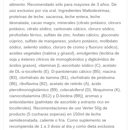
alimento. Recomendado sólo para mayores de 3 años. De
uso exclusivo por vía oral. Ingredientes Maltodextrinas,
proteínas de leche, sacarosa, leche entera, leche
desnatada, cacao magro, minerales (citrato potásico, cloruro
potásico, citrato sódico, carbonato cálcico, cloruro sódico,
pirofosfato férrico, sulfato de zinc, fosfato cálcico, gluconato
cúprico, sulfato de manganeso, yoduro potásico, molibdato
sódico, selenito sódico, cloruro de cromo y fluoruro sódico),
aceites vegetales (nabina y girasol), emulgentes (lecitina de
soja y ésteres cítricos de monoglicéridos y diglicéridos de
ácidos grasos), vitaminas [L-ascorbato sódico (C), acetato
de DL-α-tocoferilo (E), D-pantotenato cálcico (B5), niacina
(B3), clorhidrato de tiamina (B1), clorhidrato de piridoxina
(B6), riboflavina (B2), acetato de retinilo (A), ácido
pteroilmonoglutámico (B9), colecalciferol (D), filoquinona (K),
cianocobalamina (B12) y D-biotina (B8)], aromas y
antioxidantes (palmitato de ascorbilo y extracto rico en
tocoferoles). Recomendaciones de uso Verter 50g de
producto (5 cucharas soperas) en 150ml de leche
semidesnatada, caliente o fría. Como suplemento se
recompienda de 1 a 3 dosis al día y como dieta exclusiva