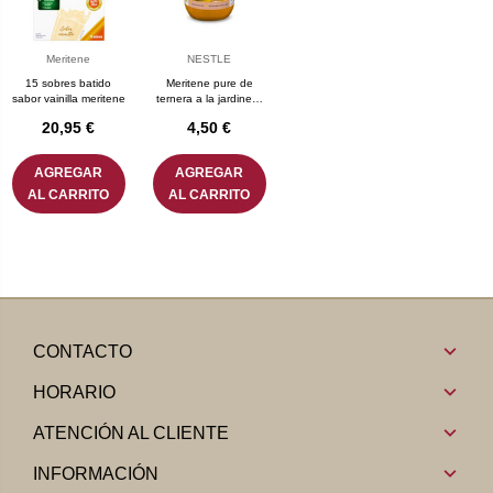
Meritene
NESTLE
15 sobres batido
Meritene pure de
sabor vainilla meritene
ternera a la jardinera
300 g
20,95 €
4,50 €
AGREGAR
AGREGAR
AL CARRITO
AL CARRITO
CONTACTO
HORARIO
ATENCIÓN AL CLIENTE
INFORMACIÓN