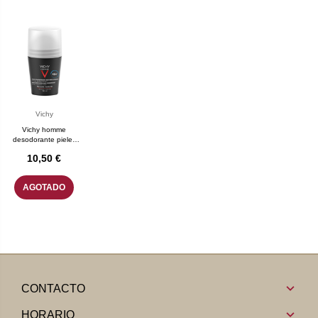
Vichy
Vichy homme
desodorante pieles
sensibles. roll-on 50
10,50 €
mL
AGOTADO
CONTACTO
HORARIO