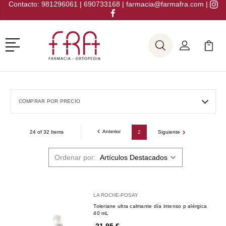
Contacto:
981296061
|
690733168
|
farmacia@farmafra.com
|
Menú
Buscar
Mi Cuenta
Mi Ca
Buscar
COMPRAR POR PRECIO
Anterior
24 of 32 Items
2
Siguiente
Ordenar por:
LA ROCHE-POSAY
Toleriane ultra calmante día intenso p alérgica
40 mL