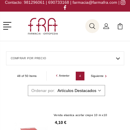
Contacto:
981296061
|
690733168
|
farmacia@farmafra.com
|
Menú
Buscar
Mi Cuenta
Mi Ca
Buscar
COMPRAR POR PRECIO
Anterior
48 of 50 Items
4
Siguiente
Ordenar por:
Venda elastica acofar crepe 10 m x10
4,10 €