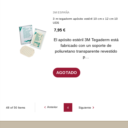
3M ESPAÑA
3 m tegaderm apósito estéril 10 cm x 12 cm 10
UDS
7,95 €
El apósito estéril 3M Tegaderm está
fabricado con un soporte de
poliuretano transparente revestido
p…
AGOTADO
Anterior
48 of 50 Items
4
Siguiente