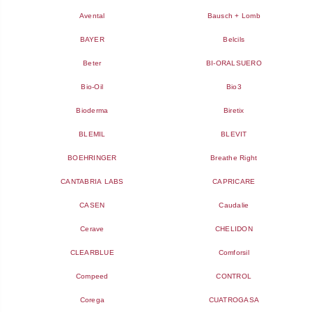
Avental
Bausch + Lomb
BAYER
Belcils
Beter
BI-ORALSUERO
Bio-Oil
Bio3
Bioderma
Biretix
BLEMIL
BLEVIT
BOEHRINGER
Breathe Right
CANTABRIA LABS
CAPRICARE
CASEN
Caudalie
Cerave
CHELIDON
CLEARBLUE
Comforsil
Compeed
CONTROL
Corega
CUATROGASA