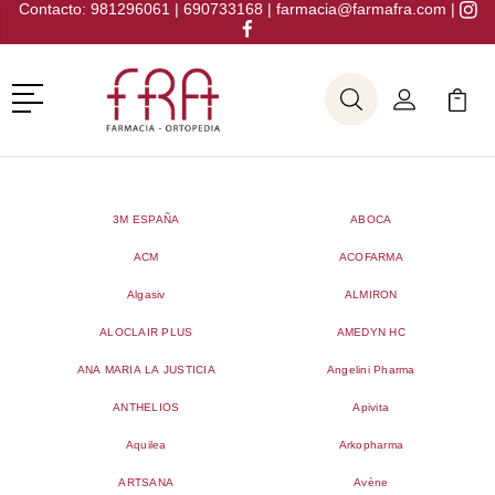
Contacto:
981296061
|
690733168
|
farmacia@farmafra.com
|
Menú
Buscar
Mi Cuenta
Mi Ca
Buscar
3M ESPAÑA
ABOCA
ACM
ACOFARMA
Algasiv
ALMIRON
ALOCLAIR PLUS
AMEDYN HC
ANA MARIA LA JUSTICIA
Angelini Pharma
ANTHELIOS
Apivita
Aquilea
Arkopharma
ARTSANA
Avène