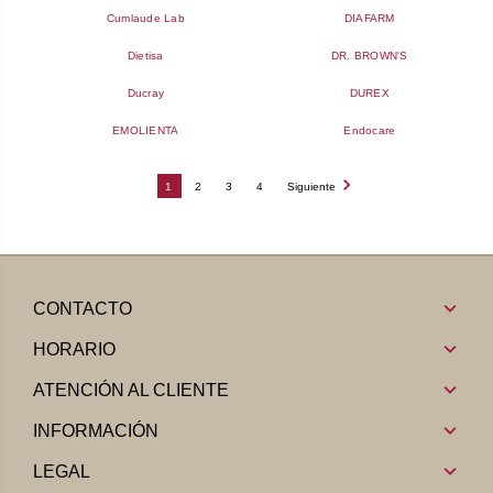
Cumlaude Lab
DIAFARM
Dietisa
DR. BROWN'S
Ducray
DUREX
EMOLIENTA
Endocare
1
2
3
4
Siguiente
CONTACTO
HORARIO
ATENCIÓN AL CLIENTE
INFORMACIÓN
LEGAL